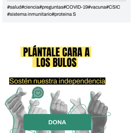
#salud
#ciencia
#preguntas
#COVID-19
#vacuna
#CSIC
#sistema inmunitario
#proteina S