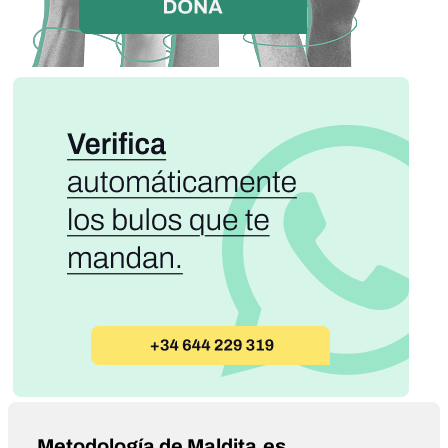
Metodología de Maldita.es