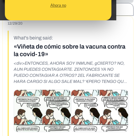
Ahora no
SHARE:
12/29/20
What's being said:
«Viñeta de cómic sobre la vacuna contra
la covid-19»
<div>ENTONCES, AHORA SOY INMUNE, gClIERTO? NO,
AUN PUEDES CONTAGIARTE. ZENTONCES YA NO
PUEDO CONTAGIAR A OTROS? 2EL FABRICANTE SE
HARA CARGO SI ALGO SALE MAL? '€PERO TENGO QUE
SEGUIR LLEVANDO MASCARILLA?, éPERO AL MENOS
SABE LO QUE ME ESTA INYECTANDO’ ESTA PROHIBIDO
SABERLO LA FORMULA ES CONFIDENCIAL Y SECRETA
ZENTONCES POR QUE HACEMOS ESTO? NIIDEA, YO
SOLO ESTOY SIGUIENDO ORDENES.<br><br></div>