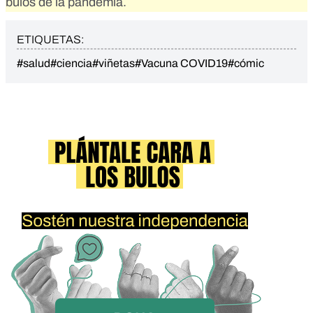
bulos de la pandemia.
ETIQUETAS:
#salud
#ciencia
#viñetas
#Vacuna COVID19
#cómic