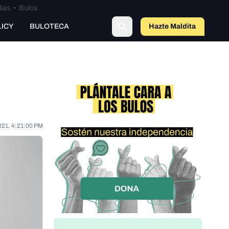
lías
•
Bulos
LICY
BULOTECA
Hazte Maldit
a
021, 4:21:00 PM