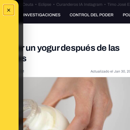
euta
•
Bulos Ceuta
•
Eclipse
•
Curanderos IA Instagram
•
Timo José E
×
UNKING
INVESTIGACIONES
CONTROL DEL PODER
PO
 comer un yogur después de las
s gases
020, 9:14:00 AM
Actualizado el
Jan 30, 2