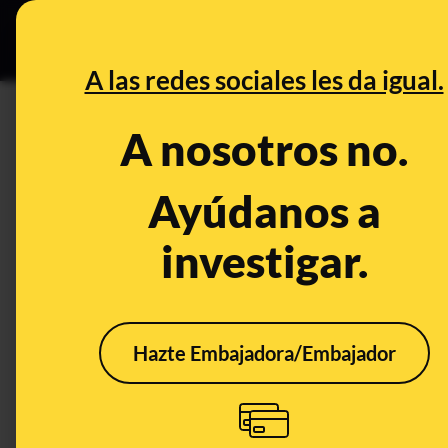
Especial C
DESINFO
PREB
A las redes sociales les da igual.
PREBUNKING
A nosotros no.
No, no hay evidencias de que
legumbres ayude a reducir lo
Ayúdanos a
investigar.
Salud
Publicado el
Dec 28, 2
Hazte Embajadora/Embajador