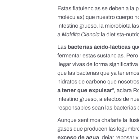
Estas flatulencias se deben a la 
moléculas) que nuestro cuerpo no
intestino grueso, la microbiota l
a
Maldita Ciencia
la dietista-nutri
Las
bacterias ácido-lácticas
que
fermentar estas sustancias. Pero
llegar vivas de forma significativ
que las bacterias que ya tenemos
hidratos de carbono que nosotros
a tener que expulsar
”, aclara R
intestino grueso, a efectos de nue
responsables sean las bacterias 
Aunque sentimos chafarte la ilusi
gases que producen las legumbr
exceso de agua
, dejar reposar 