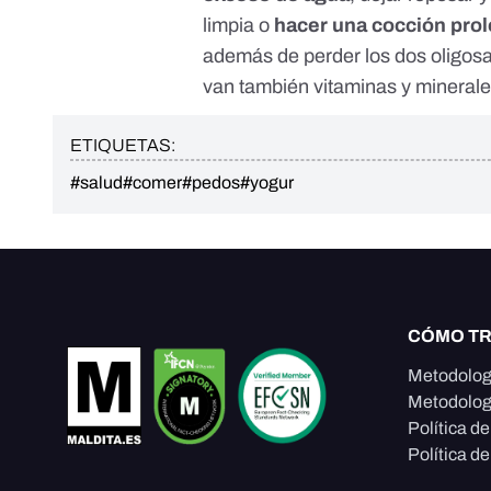
limpia o
hacer una cocción pro
además de perder los dos oligosac
van también vitaminas y minerale
ETIQUETAS:
#salud
#comer
#pedos
#yogur
CÓMO T
Metodolog
Metodolog
Política d
Política de