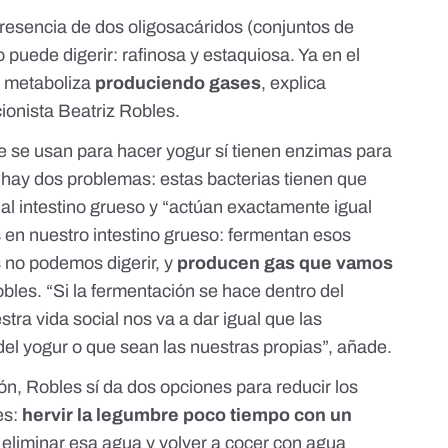
presencia de dos oligosacáridos (conjuntos de
 puede digerir:
rafinosa y estaquiosa
. Ya en el
as metaboliza
produciendo gases
, explica
cionista
Beatriz Robles
.
 se usan para hacer yogur sí tienen enzimas para
 hay dos problemas: estas bacterias tienen que
a al intestino grueso y “actúan exactamente igual
 en nuestro intestino grueso: fermentan esos
 no podemos digerir, y
producen gas que vamos
obles. “Si la fermentación se hace dentro del
stra vida social nos va a dar igual que las
del yogur o que sean las nuestras propias”, añade.
ón, Robles sí da dos opciones para reducir los
es:
hervir la legumbre poco tiempo con un
y eliminar esa agua y volver a cocer con agua