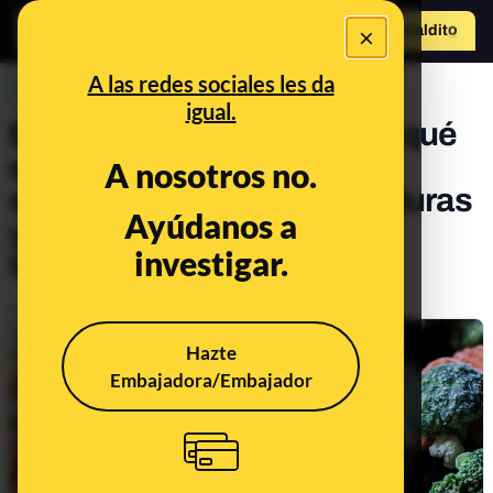
×
Hazte Maldit
o
Abrir menú
A las redes sociales les da
PREBUNKING
igual.
El coronavirus y el frío: por qué
el SARS-CoV-2 puede
A nosotros no.
sobrevivir a bajas temperaturas
Ayúdanos a
y hasta qué punto puede
investigar.
transmitirse
Publicado el
Nov 8, 2020, 10:17:00 AM
Hazte
Embajadora/Embajador