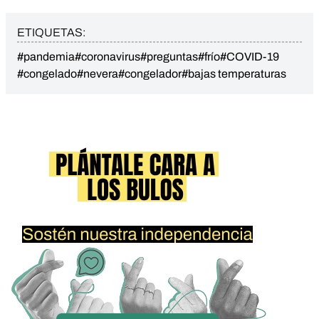
ETIQUETAS:
#pandemia
#coronavirus
#preguntas
#frío
#COVID-19
#congelado
#nevera
#congelador
#bajas temperaturas