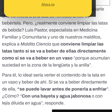
SHARE:
Ahora no
A lo mejor lo haces como un acto mecánico: pasarle
una servilleta a una lata de refresco antes de
bebértela. Pero, ¿realmente conviene limpiar las latas
de bebida? Luis Pastor, especialista en Medicina
Familiar y Comunitaria y uno de nuestros malditos,
explica a
Maldita Ciencia
que
conviene limpiar las
latas tanto si se va a beber de ellas directamente
como si se va a beber en un vaso
“porque acumulan
suciedad en la zona de la lengüeta y la anilla”.
Para él, lo ideal sería verter el contenido de la lata en
un vaso y beber de ahí. Si se va a beber directamente
de ella,
“se puede lavar antes de ponerla a enfriar
”.
¿Cómo? “
Con una bayeta y agua jabonosa
o con
lejía diluida en agua”, responde.