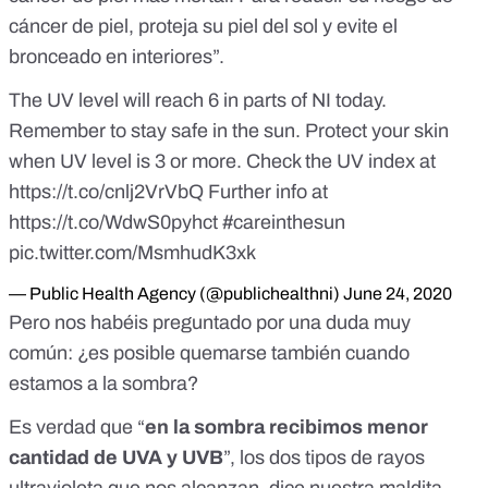
cáncer de piel, proteja su piel del sol y evite el
bronceado en interiores”.
The UV level will reach 6 in parts of NI today.
Remember to stay safe in the sun. Protect your skin
when UV level is 3 or more. Check the UV index at
https://t.co/cnlj2VrVbQ
Further info at
https://t.co/WdwS0pyhct
#careinthesun
pic.twitter.com/MsmhudK3xk
— Public Health Agency (@publichealthni)
June 24, 2020
Pero nos habéis preguntado por una duda muy
común: ¿es posible quemarse también cuando
estamos a la sombra?
Es verdad que “
en la sombra recibimos menor
cantidad de UVA y UVB
”, los dos tipos de rayos
ultravioleta que nos alcanzan, dice nuestra maldita