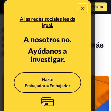
×
Hazte Maldit
o
Abrir menú
A las redes sociales les da
PREBUNKING
igual.
Por qué los rayos solares
pueden quemar la piel a la
A nosotros no.
sombra (aunque estemos más
Ayúdanos a
protegidos)
investigar.
Ciencia
Salud
Publicado el
Jul 30, 2020, 2:48:00 PM
Actualizado el
Apr 17, 2024, 3:29:00 PM
Hazte
Embajadora/Embajador