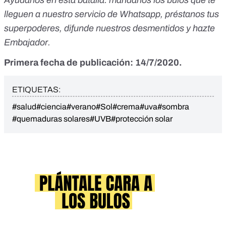
lleguen a nuestro servicio de Whatsapp
,
préstanos tus
superpoderes
, difunde nuestros desmentidos y
hazte
Embajador
.
Primera fecha de publicación: 14/7/2020.
ETIQUETAS:
#salud
#ciencia
#verano
#Sol
#crema
#uva
#sombra
#quemaduras solares
#UVB
#protección solar