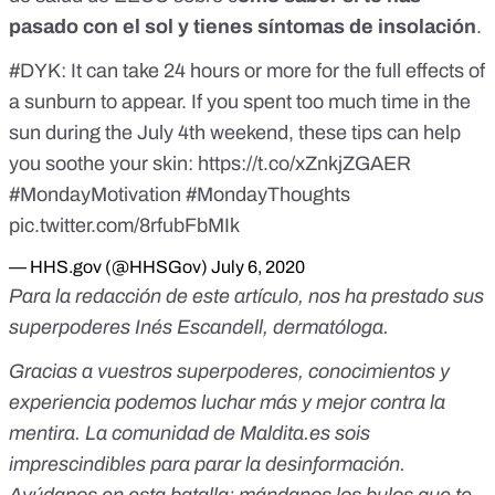
pasado con el sol y tienes síntomas de insolación
.
#DYK
: It can take 24 hours or more for the full effects of
a sunburn to appear. If you spent too much time in the
sun during the July 4th weekend, these tips can help
you soothe your skin:
https://t.co/xZnkjZGAER
#MondayMotivation
#MondayThoughts
pic.twitter.com/8rfubFbMIk
— HHS.gov (@HHSGov)
July 6, 2020
Para la redacción de este artículo, nos ha prestado sus
superpoderes Inés Escandell, dermatóloga.
Gracias a vuestros superpoderes, conocimientos y
experiencia podemos luchar más y mejor contra la
mentira. La comunidad de Maldita.es sois
imprescindibles para parar la desinformación.
Ayúdanos en esta batalla:
mándanos los bulos que te