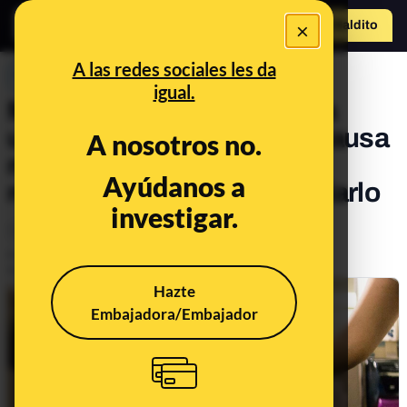
×
Hazte Maldit
o
Abrir menú
A las redes sociales les da
PREBUNKING
igual.
Maldita Regla (II): por qué a
unas mujeres la regla les causa
A nosotros no.
más dolor que otras y qué
Ayúdanos a
remedios existen para aliviarlo
investigar.
Salud
Publicado el
Jul 3, 2020, 3:21:00 PM
Actualizado el
May 13, 2022, 12:31:00 PM
Hazte
Embajadora/Embajador