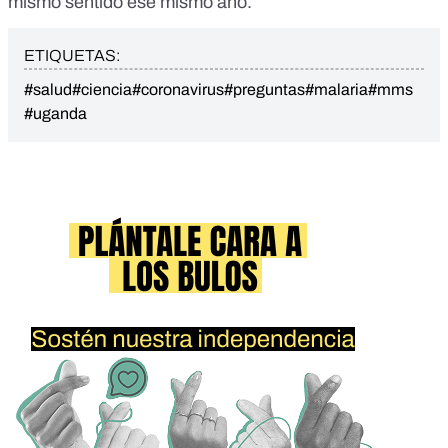
mismo sentido ese mismo año.
ETIQUETAS:
#salud
#ciencia
#coronavirus
#preguntas
#malaria
#mms
#uganda