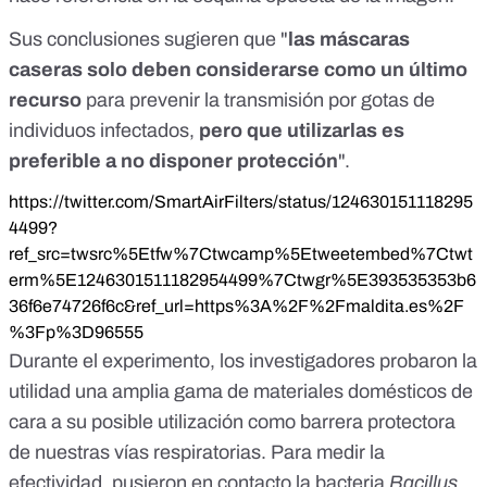
Sus conclusiones sugieren que "
las máscaras
caseras solo deben considerarse como un último
recurso
para prevenir la transmisión por gotas de
individuos infectados,
pero que utilizarlas es
preferible a no disponer protección
".
https://twitter.com/SmartAirFilters/status/124630151118295
4499?
ref_src=twsrc%5Etfw%7Ctwcamp%5Etweetembed%7Ctwt
erm%5E1246301511182954499%7Ctwgr%5E393535353b6
36f6e74726f6c&ref_url=https%3A%2F%2Fmaldita.es%2F
%3Fp%3D96555
Durante el experimento, los investigadores probaron la
utilidad una amplia gama de materiales domésticos de
cara a su posible utilización como barrera protectora
de nuestras vías respiratorias. Para medir la
efectividad, pusieron en contacto la bacteria
Bacillus