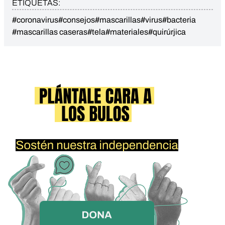
ETIQUETAS:
#coronavirus
#consejos
#mascarillas
#virus
#bacteria
#mascarillas caseras
#tela
#materiales
#quirúrjica