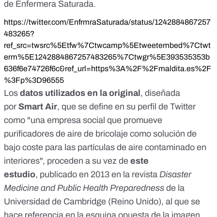
de
Enfermera Saturada
.
https://twitter.com/EnfrmraSaturada/status/1242884867257
483265?
ref_src=twsrc%5Etfw%7Ctwcamp%5Etweetembed%7Ctwt
erm%5E1242884867257483265%7Ctwgr%5E393535353b
636f6e74726f6c&ref_url=https%3A%2F%2Fmaldita.es%2F
%3Fp%3D96555
Los
datos utilizados en la original
, diseñada
por
Smart Air
, que se define en su perfil de Twitter
como "una empresa social que promueve
purificadores de aire de bricolaje como solución de
bajo coste para las partículas de aire contaminado en
interiores", proceden a su vez de
este
estudio
,
publicado en 2013 en la revista
Disaster
Medicine and Public Health Preparedness
de la
Universidad de Cambridge (Reino Unido), al que se
hace referencia en la esquina opuesta de la imagen.