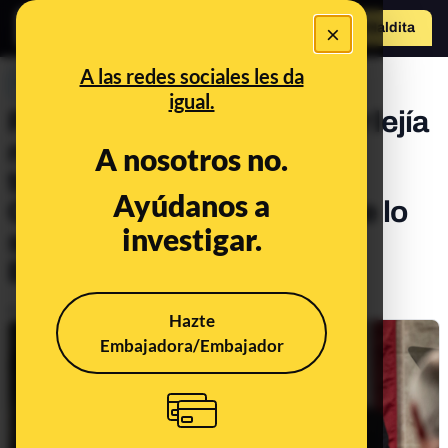
×
Hazte Maldit
o
Abrir menú
A las redes sociales les da
PREBUNKING
igual.
Por qué no deberías utilizar lejía
ni desinfectante como
A nosotros no.
tratamiento para curar la
Ayúdanos a
COVID-19 (ni nada) aunque lo
investigar.
sugiera el presidente de
Estados Unidos
Publicado el
Apr 25, 2020, 3:09:00 PM
Hazte
Embajadora/Embajador