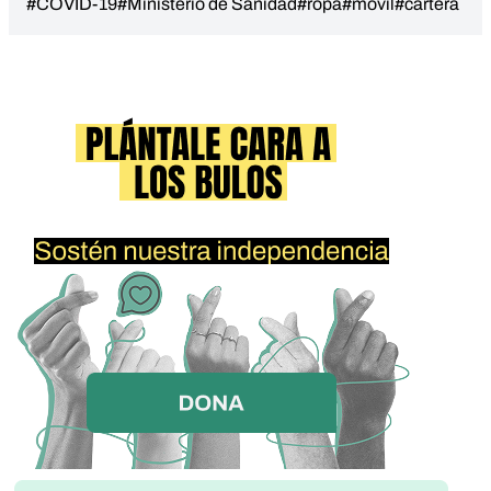
#COVID-19
#Ministerio de Sanidad
#ropa
#movil
#cartera