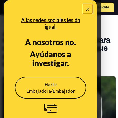
×
Hazte Maldit
a
Abrir menú
A las redes sociales les da
PREBUNKING
igual.
¿Cuánto espacio debe
separarte de otra persona para
A nosotros no.
cumplir la distancia social que
Ayúdanos a
previene el contagio por
investigar.
coronavirus?
Publicado el
Apr 6, 2020, 6:03:00 AM
Hazte
Embajadora/Embajador