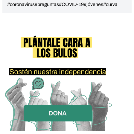
#coronavirus
#preguntas
#COVID-19
#jóvenes
#curva