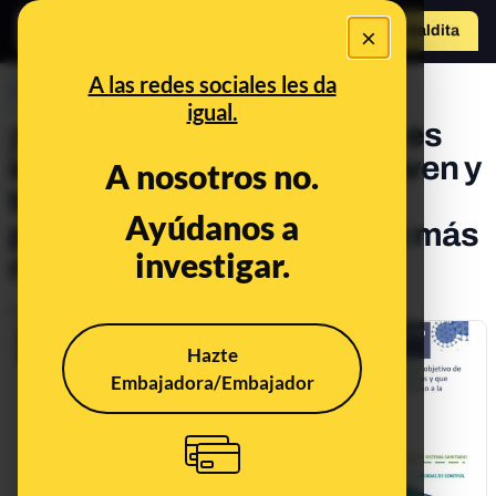
×
Hazte Maldit
o
Abrir menú
A las redes sociales les da
PREBUNKING
igual.
¡Quédate en casa! Por qué es
importante aunque seas joven y
A nosotros no.
tu riesgo sea menor: para
Ayúdanos a
proteger a la población con más
investigar.
riesgo
Publicado el
Mar 20, 2020, 6:50:00 PM
Hazte
Embajadora/Embajador