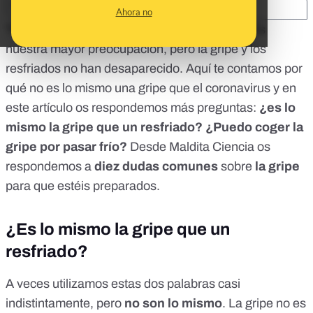
SHARE:
Ahora no
Tenemos un especial sobre el
coronavirus
.
Es
nuestra mayor preocupación, pero la gripe y los
resfriados no han desaparecido. Aquí te contamos por
qué
no es lo mismo una gripe que el coronavirus
y en
este artículo os respondemos más preguntas:
¿es lo
mismo la gripe que un resfriado?
¿Puedo coger la
gripe por pasar frío?
Desde
Maldita Ciencia
os
respondemos a
diez dudas comunes
sobre
la gripe
para que estéis preparados.
¿Es lo mismo la gripe que un
resfriado?
A veces utilizamos estas dos palabras casi
indistintamente, pero
no son lo mismo
. La gripe no es