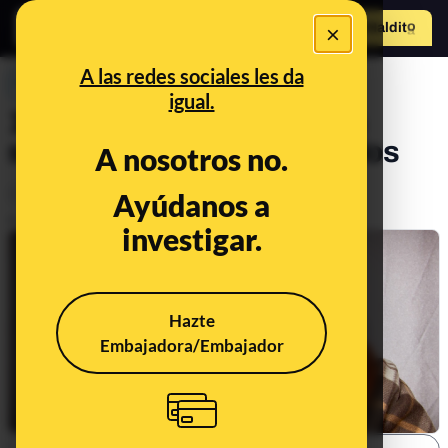
×
Hazte Maldit
o
Abrir menú
A las redes sociales les da
PREBUNKING
igual.
10 preguntas y respuestas
sobre la gripe y los resfriados
A nosotros no.
Ciencia
Salud
Ayúdanos a
Publicado el
Mar 15, 2020, 8:44:00 AM
investigar.
Hazte
Embajadora/Embajador