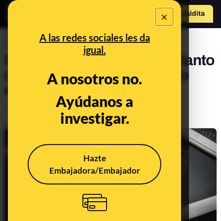
×
o
Hazte Maldit
Abrir menú
a
A las redes sociales les da
PREBUNKING
igual.
Sí, la inteligencia depende tanto
de factores genéticos como
A nosotros no.
ambientales
Ayúdanos a
Salud
investigar.
Publicado el
Feb 25, 2020, 8:14:00 AM
Hazte
Embajadora/Embajador