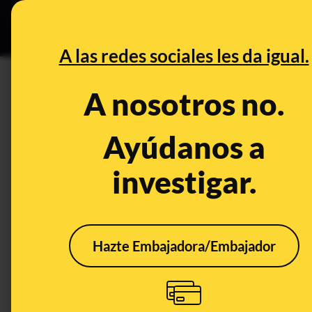
Grupos Ceuta
•
DESINFO
PREB
A las redes sociales les da igual.
PREBUNKING
A nosotros no.
No, un portal de noticias chin
muertos por coronavirus
Ayúdanos a
investigar.
Publicado el
Feb 16, 2020, 7:13:00 AM
Hazte Embajadora/Embajador