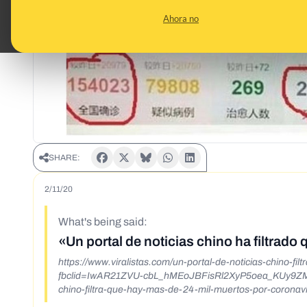
Ahora no
SHARE:
2/11/20
What's being said:
«Un portal de noticias chino ha filtra
https://www.viralistas.com/un-portal-de-noticias-chino-f
fbclid=IwAR21ZVU-cbL_hMEoJBFisRl2XyP5oea_KUy9ZMZUj
chino-filtra-que-hay-mas-de-24-mil-muertos-por-coronavi