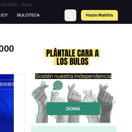
osé Elías
•
Bulos
LICY
BULOTECA
Hazte Maldit
o
.000