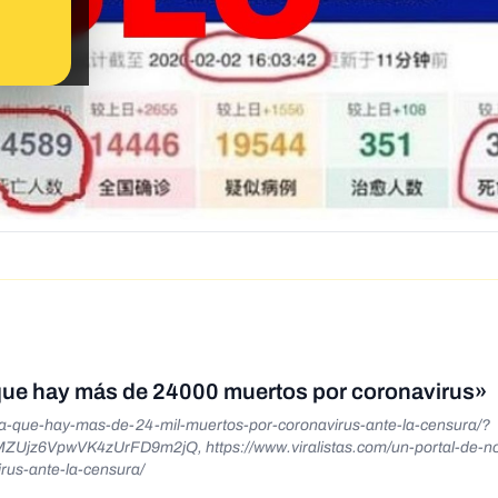
do que hay más de 24000 muertos por coronavirus»
iltra-que-hay-mas-de-24-mil-muertos-por-coronavirus-ante-la-censura/?
z6VpwVK4zUrFD9m2jQ, https://www.viralistas.com/un-portal-de-not
rus-ante-la-censura/