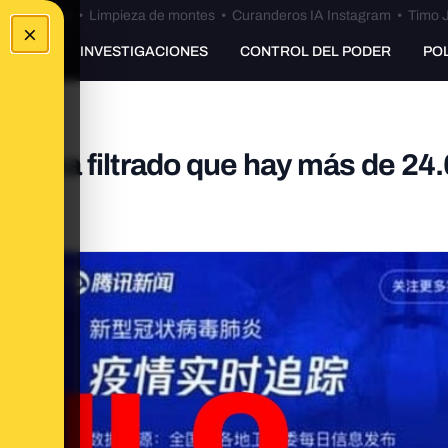
Bulos Ceuta
•
Limpieza de montes
•
Curanderos IA Instagram
•
Timo J
×
UNKING
INVESTIGACIONES
CONTROL DEL PODER
PO
o no ha filtrado que hay más de 24