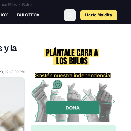
osé Elías
•
Bulos
LICY
BULOTECA
Hazte Maldit
o
 y la
20, 12:13:00 PM