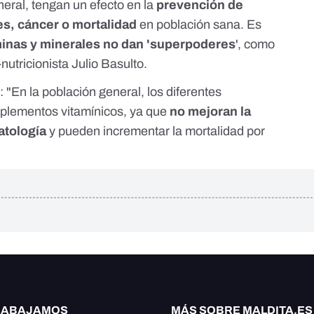
eral, tengan un efecto en la
prevención de
s, cáncer o mortalidad
en población sana. Es
minas y minerales no dan 'superpoderes
', como
-nutricionista
Julio Basulto
.
: "En la población general,
los diferentes
suplementos vitamínicos, ya que
no mejoran la
atología
y pueden incrementar la mortalidad por
RABAJAMOS
MÁS SOBRE MALDITA.ES