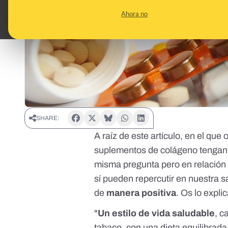
Ahora no
SHARE:
A raíz de
este artículo
, en el que
suplementos de colágeno tengan 
misma pregunta pero en relación
sí pueden repercutir en nuestra s
de
manera positiva
. Os lo expl
"
Un estilo de vida saludable
, c
tabaco, con una dieta equilibrad