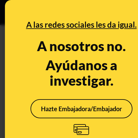
Grupos Ceuta
•
DESINFO
PREB
A las redes sociales les da igual.
PREBUNKING
A nosotros no.
¿Qué sabemos de la relación e
salud?
Ayúdanos a
investigar.
Salud
Hazte Embajadora/Embajador