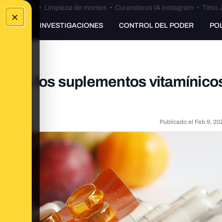
Bulos Ceuta
•
Limpieza de montes
•
Curanderos IA Instagram
•
Timo J
×
UNKING
INVESTIGACIONES
CONTROL DEL PODER
PO
ntre los suplementos vitamínicos
Publicado el
Feb 9, 20