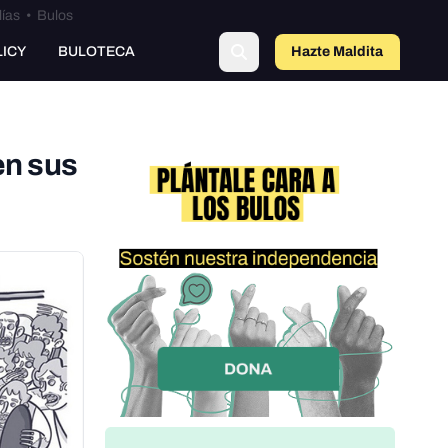
lías
•
Bulos
o
LICY
BULOTECA
Hazte Maldit
a
en sus