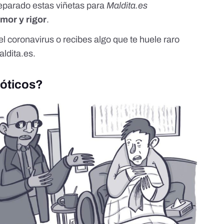
reparado estas viñetas para
Maldita.es
mor y rigor
.
l coronavirus o recibes algo que te huele raro
ldita.es
.
ióticos?