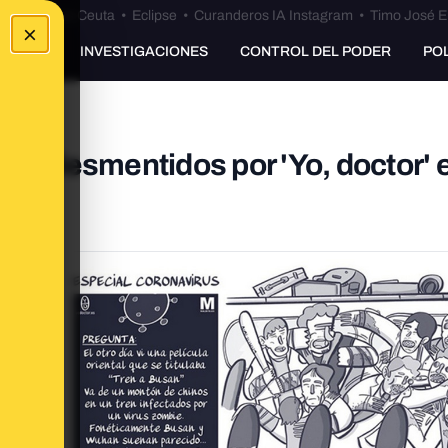
euta
•
Bulos Ceuta
•
Eclipse
•
Curanderos IA Instagram
•
Timo José E
×
UNKING
INVESTIGACIONES
CONTROL DEL PODER
PO
us, desmentidos por 'Yo, doctor' 