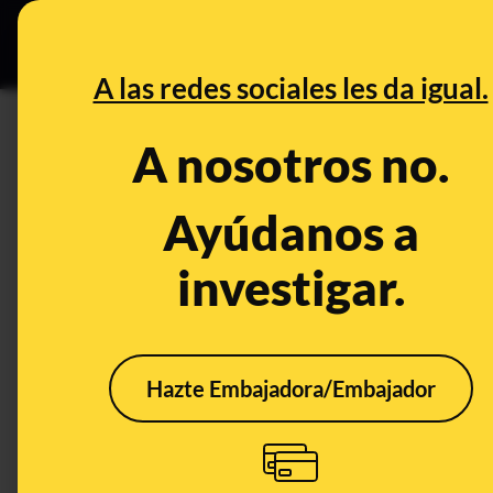
Especial C
DESINFO
PREB
A las redes sociales les da igual.
PREBUNKING
A nosotros no.
Los bulos del nuevo coronavir
viñetas
Ayúdanos a
investigar.
Publicado el
Feb 3, 2020, 10:28:06 PM
Hazte Embajadora/Embajador