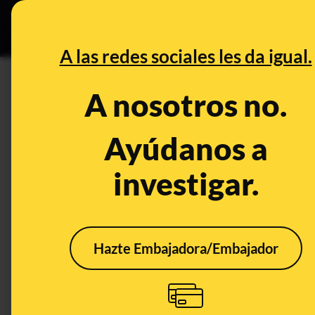
Grupos Ceuta
•
DESINFO
PREB
A las redes sociales les da igual.
PREBUNKING
A nosotros no.
Qué sabemos sobre las 'comid
evidencias de su eficacia y p
Ayúdanos a
del comportamiento alimentar
investigar.
Publicado el
Feb 2, 2020, 3:36:00 PM
Hazte Embajadora/Embajador