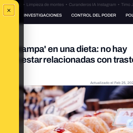
Bulos Ceuta
•
Limpieza de montes
•
Curanderos IA Instagram
•
Timo J
×
UNKING
INVESTIGACIONES
CONTROL DEL PODER
PO
as trampa' en una dieta: no hay
ueden estar relacionadas con tras
io
Actualizado el
Feb 25, 20