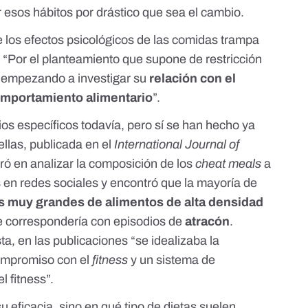
r esos hábitos por drástico que sea el cambio.
 los efectos psicológicos de las comidas trampa
 “Por el planteamiento que supone de restricción
á empezando a investigar su
relación con el
comportamiento alimentario
”.
os específicos todavía, pero sí se han hecho ya
llas, publicada en el
International Journal of
tró en analizar la composición de los
cheat meals
a
s en redes sociales y encontró que la mayoría de
s muy grandes de alimentos de alta densidad
e correspondería con episodios de
atracón
.
ta, en las publicaciones “se idealizaba la
compromiso con el
fitness
y un sistema de
l fitness”.
u eficacia, sino en qué tipo de dietas suelen