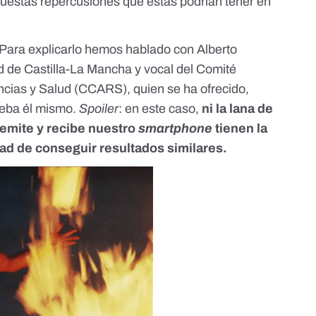
upuestas repercusiones que estas podrían tener en
. Para explicarlo hemos hablado con
Alberto
ad de Castilla-La Mancha y vocal del Comité
ncias y Salud (
CCARS
), quien se ha ofrecido,
ueba él mismo.
Spoiler
: en este caso,
ni la lana de
e emite y recibe nuestro
smartphone
tienen la
ad de conseguir resultados similares.