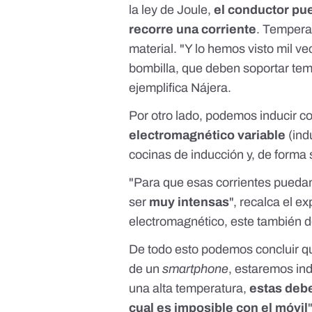
la ley de Joule
,
el conductor pu
recorre una corriente
. Tempera
material. "Y lo hemos visto mil v
bombilla, que deben soportar te
ejemplifica Nájera.
Por otro lado, podemos inducir co
electromagnético variable
(
ind
cocinas de inducción y, de forma 
"Para que esas corrientes puedan
ser
muy intensas
", recalca el e
electromagnético, este también 
De todo esto podemos concluir qu
de un
smartphone
, estaremos ind
una alta temperatura,
estas debe
cual es imposible con el móvil