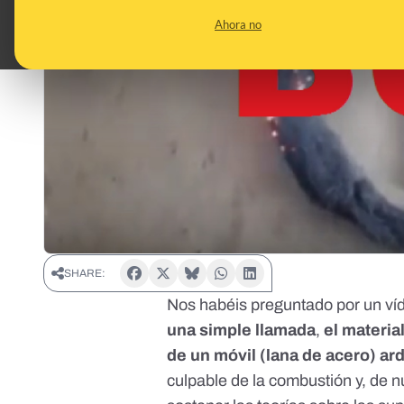
Ahora no
SHARE:
Nos habéis preguntado por
un ví
una simple llamada
,
el materi
de un móvil (lana de acero) ar
culpable de la combustión y, de 