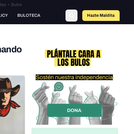
lías
•
Bulos
LICY
BULOTECA
Hazte Maldit
o
onando