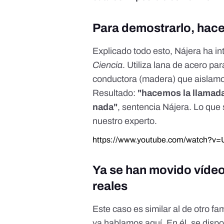
Para demostrarlo, hac
Explicado todo esto, Nájera ha in
Ciencia
. Utiliza lana de acero pa
conductora (madera) que aislamos
Resultado:
"hacemos la llamada
nada"
, sentencia Nájera. Lo que
nuestro experto.
https://www.youtube.com/watch?v
Ya se han movido vídeo
reales
Este caso es similar al de otro f
ya hablamos
aquí
. En él, se dis