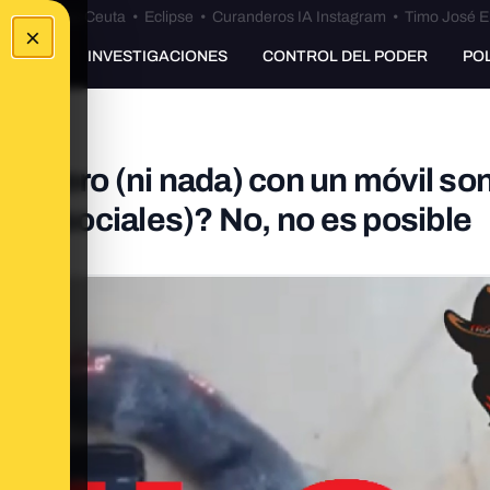
euta
•
Bulos Ceuta
•
Eclipse
•
Curanderos IA Instagram
•
Timo José E
×
UNKING
INVESTIGACIONES
CONTROL DEL PODER
PO
de acero (ni nada) con un móvil s
des sociales)? No, no es posible