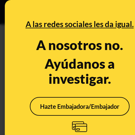
Especial C
DESINFO
PREB
A las redes sociales les da igual.
PREBUNKING
A nosotros no.
¿Es posible hacer arder lana 
(como muestra un vídeo en re
Ayúdanos a
investigar.
Publicado el
Jan 25, 2020, 8:53:00 PM
Hazte Embajadora/Embajador