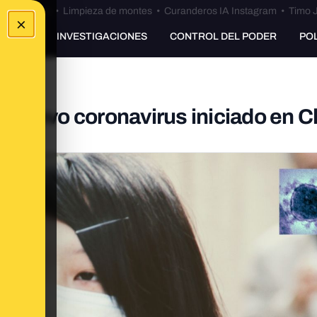
Bulos Ceuta
•
Limpieza de montes
•
Curanderos IA Instagram
•
Timo J
×
UNKING
INVESTIGACIONES
CONTROL DEL PODER
PO
 nuevo coronavirus iniciado en C