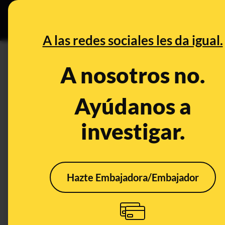
Grupos Ceuta
•
DESINFO
PREB
A las redes sociales les da igual.
PREBUNKING
A nosotros no.
¿Qué sabemos del brote de un
Ayúdanos a
Publicado el
Jan 23, 2020, 9:03:03 AM
investigar.
Hazte Embajadora/Embajador