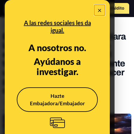
×
Hazte Maldit
o
Abrir menú
A las redes sociales les da
PREBUNKING
igual.
El Gobierno de España declara
la emergencia climática: te
A nosotros no.
explicamos qué significa el
Ayúdanos a
término, por qué es importante
investigar.
utilizarlo y qué podemos hacer
para luchar contra la crisis
climática
Hazte
Embajadora/Embajador
Medio ambiente
Publicado el
Jan 21, 2020, 7:13:00 PM