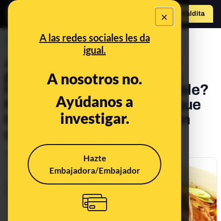
×
Hazte Maldit
a
Abrir menú
A las redes sociales les da
PREBUNKING
igual.
¿Utilizar las cabezas de las
gambas y langostinos para
A nosotros no.
hacer caldo es recomendable?
Ayúdanos a
No, debido al cadmio (aunque
investigar.
tenga menos concentración
que chuparlas)
Publicado el
Jan 1, 2020, 1:57:00 PM
Hazte
Embajadora/Embajador