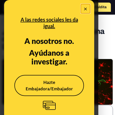
×
Hazte Maldit
a
Abrir menú
A las redes sociales les da
PREBUNKING
igual.
¿El alzhéimer se cura con una
dieta específica?
A nosotros no.
Desgraciadamente, no
Ayúdanos a
Publicado el
Nov 24, 2019, 10:13:00 AM
investigar.
Hazte
Embajadora/Embajador
SHARE: