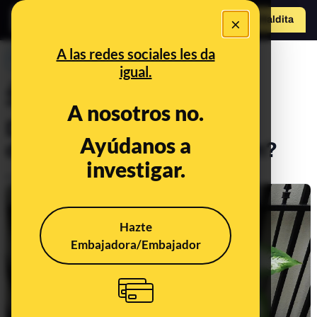
×
o
Hazte Maldit
a
Abrir menú
A las redes sociales les da
PREBUNKING
igual.
¿Qué sabemos sobre la
"intoxicación" con
A nosotros no.
Dieffenbachia, una planta
Ayúdanos a
decorativa bastante común?
investigar.
Publicado el
Nov 21, 2019, 7:14:00 PM
Hazte
Embajadora/Embajador