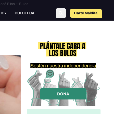
osé Elías
•
Bulos
o
LICY
BULOTECA
Hazte Maldit
a