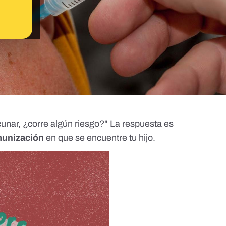
acunar, ¿corre algún riesgo?" La respuesta es
munización
en que se encuentre tu hijo.