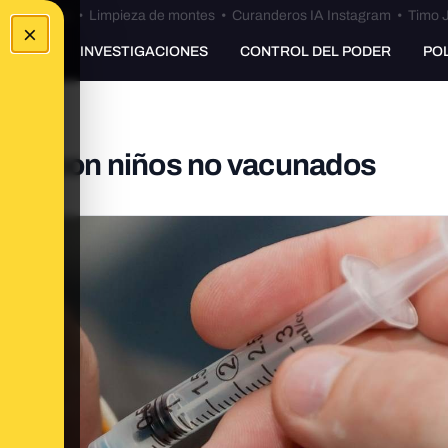
Bulos Ceuta
•
Limpieza de montes
•
Curanderos IA Instagram
•
Timo J
×
UNKING
INVESTIGACIONES
CONTROL DEL PODER
PO
jugar con niños no vacunados