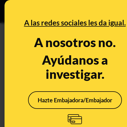
Grupos Ceuta
•
DESINFO
PREB
A las redes sociales les da igual.
PREBUNKING
A nosotros no.
Por qué puede ser un riesgo 
Ayúdanos a
Publicado el
Nov 21, 2019, 3:21:00 PM
investigar.
Hazte Embajadora/Embajador