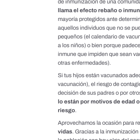
de inmunización de una comunid
llama el efecto rebaño o
inmun
mayoría protegidos ante determi
aquellos individuos que no se pu
pequeños (el
calendario de vacu
a los niños) o bien porque padec
inmune que impiden que sean vac
otras enfermedades).
Si tus hijos están vacunados ade
vacunación), el riesgo de contagi
decisión de sus padres o por otro
lo están por motivos de edad o
riesgo
.
Aprovechamos la ocasión para r
vidas
. Gracias a la inmunizació