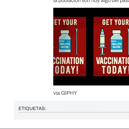
la población son hoy algo del pa
via GIPHY
ETIQUETAS: