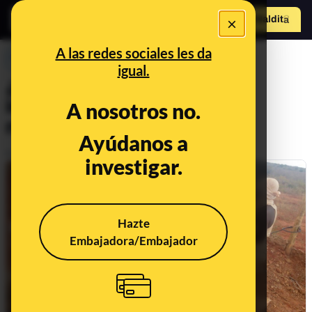
×
Hazte Maldit
o
Abrir menú
A las redes sociales les da
PREBUNKING
igual.
¿Por qué los váteres son
importantes para la salud
A nosotros no.
mundial?
Ayúdanos a
Publicado el
Nov 19, 2019, 5:13:00 PM
investigar.
Hazte
Embajadora/Embajador