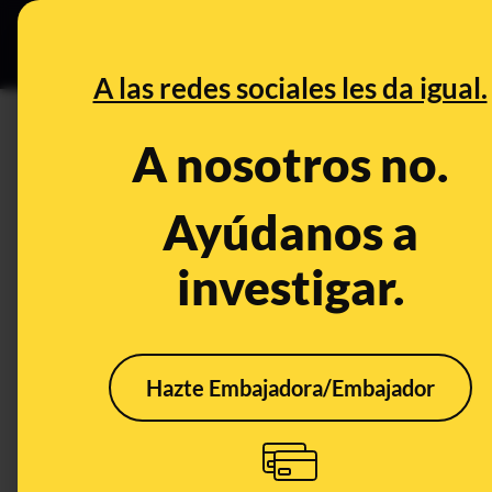
Grupos Ceuta
•
DESINFO
PREB
A las redes sociales les da igual.
PREBUNKING
A nosotros no.
Maldita gripe: preguntas y res
Ayúdanos a
Publicado el
Nov 18, 2019, 8:53:00 AM
investigar.
Hazte Embajadora/Embajador