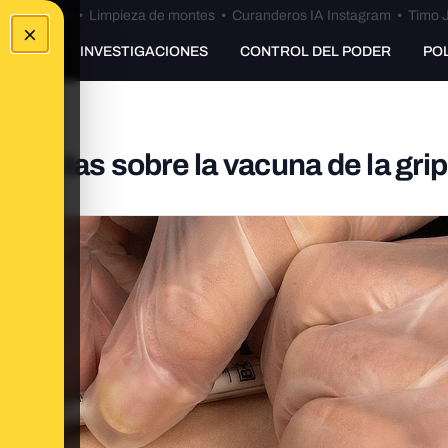
Bulos Ceuta
•
Limpieza de montes
•
Curanderos IA Instagram
•
Timo J
×
UNKING
INVESTIGACIONES
CONTROL DEL PODER
PO
puestas sobre la vacuna de la gri