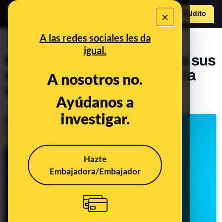
×
Hazte Maldit
o
Abrir menú
A las redes sociales les da
PREBUNKING
igual.
Maldito semen: bulos sobre sus
supuestos beneficios para la
A nosotros no.
salud de las mujeres
Ayúdanos a
Publicado el
Nov 14, 2019, 8:40:00 AM
investigar.
Hazte
Embajadora/Embajador