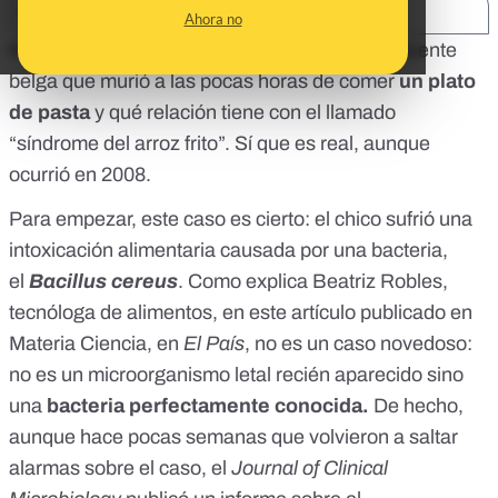
SHARE:
Ahora no
Nos habéis preguntado por el caso del
adolescente
belga que murió
a las pocas horas de comer
un plato
de pasta
y qué relación tiene con el llamado
“síndrome del arroz frito”. Sí que es real, aunque
ocurrió en 2008.
Para empezar, este caso es cierto: el chico sufrió una
intoxicación alimentaria causada por una bacteria,
el
Bacillus cereus
. Como explica
Beatriz Robles
,
tecnóloga de alimentos, en
este artículo
publicado en
Materia Ciencia, en
El País
, no es un caso novedoso:
no es un microorganismo letal recién aparecido sino
una
bacteria perfectamente conocida.
De hecho,
aunque hace pocas semanas que volvieron a saltar
alarmas sobre el caso, el
Journal of Clinical