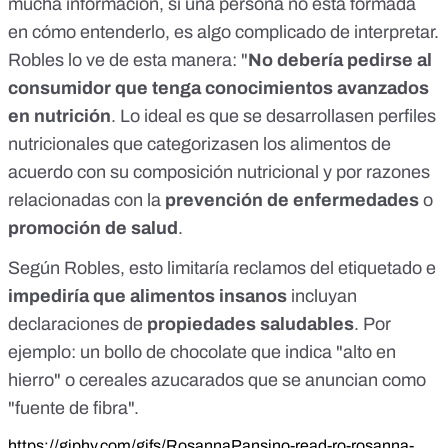
mucha información, si una persona no está formada
en cómo entenderlo, es algo complicado de interpretar.
Robles lo ve de esta manera: "
No debería pedirse al
consumidor que tenga conocimientos avanzados
en nutrición
. Lo ideal es que se desarrollasen perfiles
nutricionales que categorizasen los alimentos de
acuerdo con su composición nutricional y por razones
relacionadas con la
prevención de enfermedades
o
promoción de salud
.
Según Robles, esto limitaría reclamos del etiquetado e
impediría que alimentos insanos
incluyan
declaraciones de
propiedades saludables
. Por
ejemplo: un bollo de chocolate que indica "alto en
hierro" o cereales azucarados que se anuncian como
"fuente de fibra".
https://giphy.com/gifs/RosannaPansino-read-ro-rosanna-