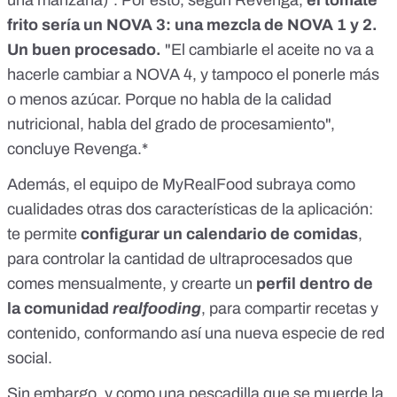
una manzana)". Por esto, según Revenga,
el tomate
frito sería un NOVA 3: una mezcla de NOVA 1 y 2.
Un buen procesado.
"El cambiarle el aceite no va a
hacerle cambiar a NOVA 4, y tampoco el ponerle más
o menos azúcar. Porque no habla de la calidad
nutricional, habla del grado de procesamiento",
concluye Revenga.*
Además, el equipo de MyRealFood
subraya como
cualidades otras dos características de la aplicación:
te permite
configurar un calendario de comidas
,
para controlar la cantidad de ultraprocesados que
comes mensualmente, y crearte un
perfil dentro de
la comunidad
realfooding
, para compartir recetas y
contenido, conformando así una nueva especie de red
social.
Sin embargo, y como una pescadilla que se muerde la