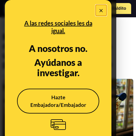
×
Hazte Maldit
o
Abrir menú
A las redes sociales les da
PREBUNKING
igual.
Malditas aplicaciones
nutricionales: qué criterios
A nosotros no.
utilizan para decidir si un
Ayúdanos a
producto es o no saludable
investigar.
Publicado el
Oct 9, 2019, 11:00:03 AM
Hazte
Embajadora/Embajador