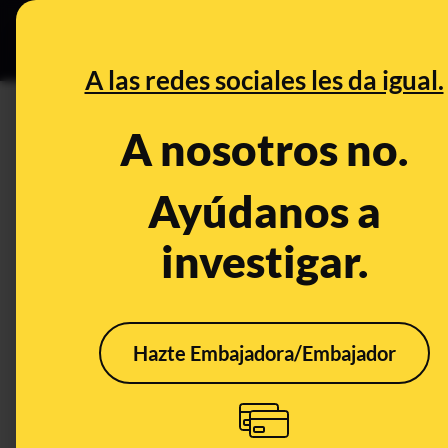
Especial C
DESINFO
PREB
A las redes sociales les da igual.
PREBUNKING
A nosotros no.
Lo que sabemos sobre la relac
y la microbiota intestinal: hay
Ayúdanos a
estudios son aun preliminare
investigar.
Publicado el
Sep 5, 2019, 8:36:41 AM
Hazte Embajadora/Embajador