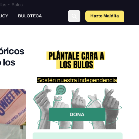
lías
•
Bulos
LICY
BULOTECA
Hazte Maldit
a
óricos
 los