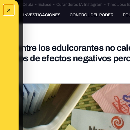
euta
•
Bulos Ceuta
•
Eclipse
•
Curanderos IA Instagram
•
Timo José E
×
UNKING
INVESTIGACIONES
CONTROL DEL PODER
PO
ión entre los edulcorantes no cal
 indicios de efectos negativos pero
s