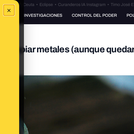
euta
•
Bulos Ceuta
•
Eclipse
•
Curanderos IA Instagram
•
Timo José E
×
UNKING
INVESTIGACIONES
CONTROL DEL PODER
PO
r a limpiar metales (aunque queda