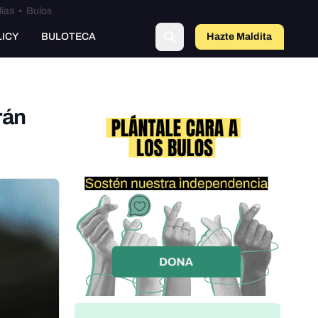
lías
•
Bulos
LICY
BULOTECA
Hazte Maldit
a
rán