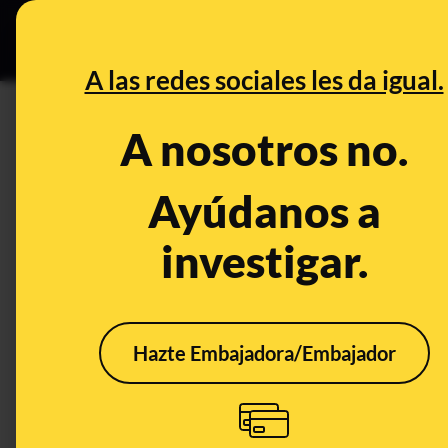
Especial C
DESINFO
PREB
A las redes sociales les da igual.
PREBUNKING
A nosotros no.
Sí, la Coca-Cola puede ayuda
pegajosos por el azúcar)
Ayúdanos a
investigar.
Publicado el
Aug 8, 2019, 7:40:26 AM
Hazte Embajadora/Embajador