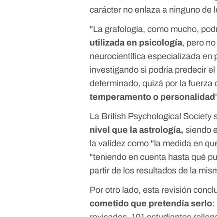
carácter no enlaza a ninguno de l
"La grafología, como mucho, podr
utilizada en psicología
, pero no
neurocientífica especializada en 
investigando si podría predecir
el
determinado, quizá por la fuerza o
temperamento o personalidad
La
British Psychological Society
s
nivel que la astrología,
siendo e
la validez como "la medida en qu
"teniendo en cuenta hasta qué pu
partir de los resultados de la mis
Por otro lado,
esta revisión
conclu
cometido que pretendía serlo
:
revisados
, 101 estudiantes rellen