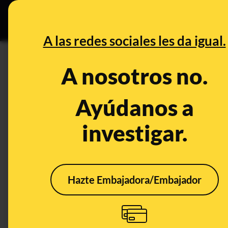
Grupos Ceuta
•
DESINFO
PREB
A las redes sociales les da igual.
PREBUNKING
A nosotros no.
No, no hay evidencias de que
rediseñando la caligrafía
Ayúdanos a
investigar.
Publicado el
Jul 10, 2019, 7:50:43 AM
Hazte Embajadora/Embajador