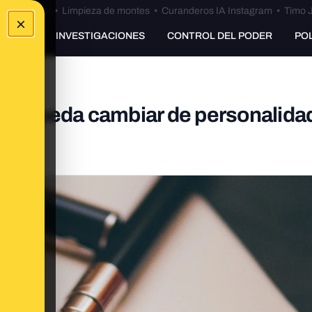
Bulos Ceuta
•
Limpieza de montes
•
Curanderos IA Instagram
•
Timo J
×
UNKING
INVESTIGACIONES
CONTROL DEL PODER
PO
 se pueda cambiar de personalida