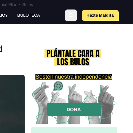
osé Elías
•
Bulos
LICY
BULOTECA
Hazte Maldit
a
d