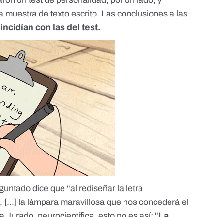
 muestra de texto escrito. Las conclusiones a las
incidían con las del test.
guntado dice que "al rediseñar la letra
s
, [...] la lámpara maravillosa que nos concederá el
a Jurado
, neurocientífica, esto no es así: "
La