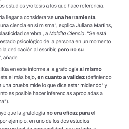
os estudios y/o tesis a los que hace referencia.
ía llegar a considerarse
una herramienta
 una ciencia en sí misma", explica Juliana Martins,
plasticidad cerebral, a
Maldita Ciencia
. "Se está
 estado psicológico
de la persona en un momento
 la dedicación al escribir,
pero no su
", añade.
itúa
en este informe
a la grafología
al mismo
sta el más bajo
, en cuanto a validez
(definiendo
e una prueba mide lo que dice estar midiendo" y
nto es posible hacer inferencias apropiadas a
ma").
yó que la grafología
no era eficaz para el
 por ejemplo,
en uno de los dos estudios
aron un test de personalidad, por un lado, y