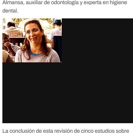
Almansa
, auxiliar de odontología y experta en higiene
dental.
La conclusión de
esta revisión
de cinco estudios sobre