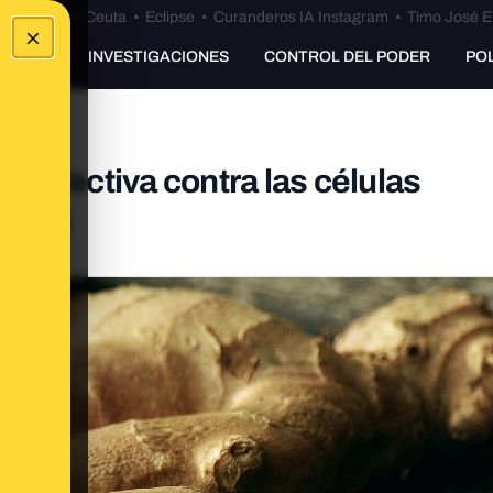
euta
•
Bulos Ceuta
•
Eclipse
•
Curanderos IA Instagram
•
Timo José E
×
UNKING
INVESTIGACIONES
CONTROL DEL PODER
PO
ás efectiva contra las células
rapia