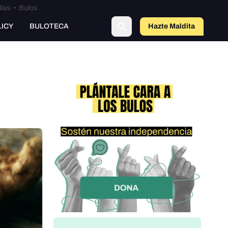
lías
•
Bulos
LICY
BULOTECA
Hazte Maldit
a