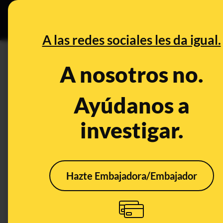
Especial C
DESINFO
PREB
A las redes sociales les da igual.
PREBUNKING
A nosotros no.
No, la raíz de jengibre no es m
cancerígenas que la quimiote
Ayúdanos a
investigar.
Publicado el
May 20, 2019, 7:27:56 AM
Hazte Embajadora/Embajador