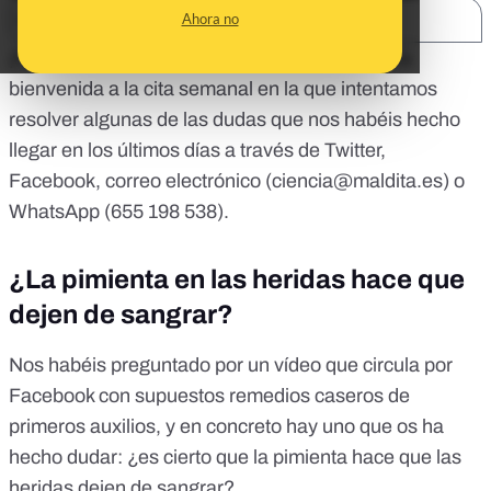
Ahora no
SHARE:
¡Feliz viernes malditas y malditos! Os damos la
bienvenida a la cita semanal en la que intentamos
resolver algunas de las dudas que nos habéis hecho
llegar en los últimos días a través de
Twitter
,
Facebook
, correo electrónico (
ciencia@maldita.es
) o
WhatsApp (655 198 538).
¿La pimienta en las heridas hace que
dejen de sangrar?
Nos habéis preguntado por
un vídeo
que circula por
Facebook con supuestos remedios caseros de
primeros auxilios, y en concreto hay uno que os ha
hecho dudar: ¿es cierto que la pimienta hace que las
heridas dejen de sangrar?