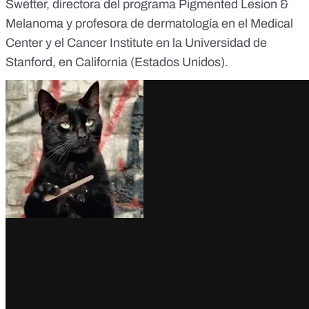
Swetter
, directora del programa Pigmented Lesion &
Melanoma y profesora de dermatología en el
Medical
Center
y el
Cancer Institute
en la Universidad de
Stanford, en California (Estados Unidos).