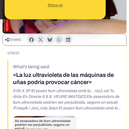
Ahora no
SHARE:
1/25/23
What's being said:
«La luz ultravioleta de las máquinas de
uñas podría provocar cáncer»
0:00 X 2P Et posen llum ultraviolada amb la... rac1.cat Tu
diràs En Directe 8.8.8. VEURE IMATGES Els assecadors de
llum ultraviolada podrien ser perjudicials, segons un estudi.
/Freepik / Javi_indy Salut Et posen llum ultraviolada amb la
manicura? 47 Podria provocar càncer, segons un estudi
https://www.heraldo.es/noticias/salud/2023/01/19/secadore
s-esmalte-unas-luz-ultravioleta-danan-adn-provocan-