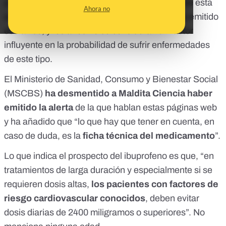
padecer problemas cardiovasculares a partir de esta
Ahora no
edad”. Pero no: el Ministerio de Sanidad no ha emitido
ese aviso, y los años no se consideran un factor
influyente en la probabilidad de sufrir enfermedades
de este tipo.
El Ministerio de Sanidad, Consumo y Bienestar Social
(MSCBS)
ha desmentido a Maldita Ciencia haber
emitido la alerta
de la que hablan estas páginas web
y ha añadido que “lo que hay que tener en cuenta, en
caso de duda, es la
ficha técnica del medicamento
”.
Lo que indica el
prospecto
del ibuprofeno es que, “en
tratamientos de larga duración y especialmente si se
requieren dosis altas,
los pacientes con factores de
riesgo cardiovascular conocidos
, deben evitar
dosis diarias de 2400 miligramos o superiores”. No