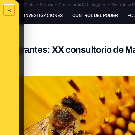
euta
•
Bulos Ceuta
•
Eclipse
•
Curanderos IA Instagram
•
Timo José E
×
UNKING
INVESTIGACIONES
CONTROL DEL PODER
PO
inmigrantes: XX consultorio de Ma