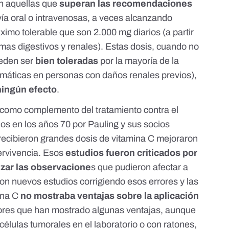
n aquellas que
superan las recomendaciones
ía oral o intravenosas, a veces alcanzando
imo tolerable que son 2.000 mg diarios (a partir
mas digestivos
y
renales
). Estas dosis, cuando no
ueden ser
bien toleradas
por la mayoría de la
emáticas
en personas con daños renales previos),
ningún efecto
.
como complemento del tratamiento contra el
os en los años 70 por Pauling y sus socios
 recibieron grandes dosis de vitamina C mejoraron
ervivencia. Esos
estudios fueron
criticados
por
izar las observacione
s que pudieron afectar a
aron
nuevos estudios
corrigiendo esos errores y las
ina C
no mostraba ventajas sobre la aplicación
iores que han mostrado algunas ventajas, aunque
células tumorales en el laboratorio
o
con ratones
,