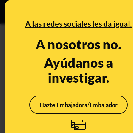
Especial C
DESINFO
PREB
A las redes sociales les da igual.
PREBUNKING
A nosotros no.
Propóleo, rubeola, vacunas e 
Ciencia
Ayúdanos a
investigar.
Publicado el
Jan 11, 2019, 8:07:00 AM
Hazte Embajadora/Embajador