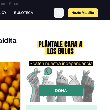
lías
•
Bulos
LICY
BULOTECA
Hazte Maldit
o
ldita