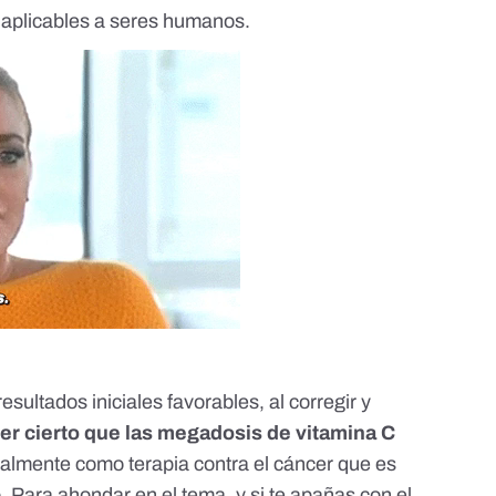
 aplicables a seres humanos.
sultados iniciales favorables, al corregir y
er cierto que las megadosis de vitamina C
ialmente como terapia contra el cáncer que es
 Para ahondar en el tema, y si te apañas con el