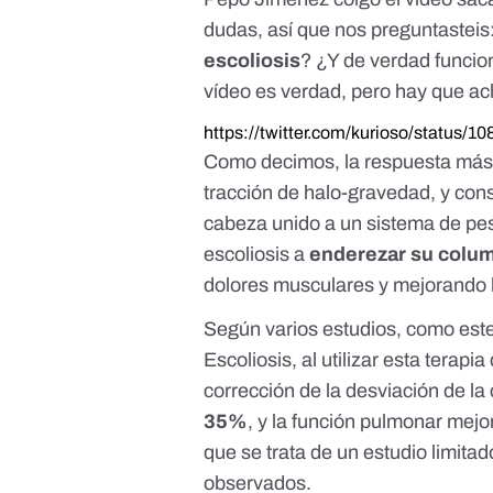
dudas, así que nos preguntasteis
escoliosis
? ¿Y de verdad funcio
vídeo es verdad, pero hay que acl
https://twitter.com/kurioso/status
Como decimos, la respuesta más
tracción de halo-gravedad
, y con
cabeza unido a un sistema de pe
escoliosis a
enderezar su colu
dolores musculares y mejorando 
Según varios estudios, como
est
Escoliosis, al utilizar esta terap
corrección de la desviación de l
35%
, y la función pulmonar mejo
que se trata de un estudio limita
observados.