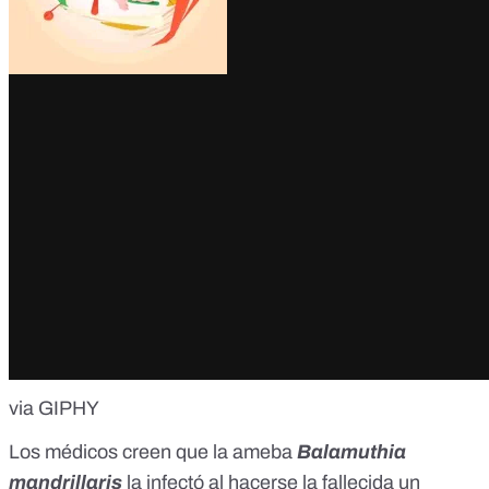
via GIPHY
Los médicos creen que la ameba
Balamuthia
mandrillaris
la infectó al hacerse la fallecida un