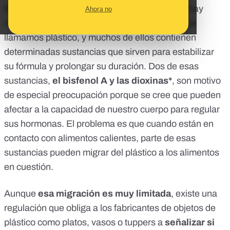
El plástico no es una sola sustancia, sino que hay
Ahora no
muchos compuestos sintéticos dentro de lo que
llamamos plástico, y muchos de ellos contienen
determinadas sustancias que sirven para estabilizar
su fórmula y prolongar su duración.
Dos de esas
sustancias
,
el bisfenol A y las dioxinas*
, son motivo
de especial preocupación porque se cree que pueden
afectar a la capacidad de nuestro cuerpo para regular
sus hormonas. El problema es que cuando están en
contacto con alimentos calientes, parte de esas
sustancias pueden migrar del plástico a los alimentos
en cuestión.
Aunque
esa migración es muy limitada
, existe
una
regulación
que obliga a los fabricantes de objetos de
plástico como platos, vasos o tuppers a
señalizar si