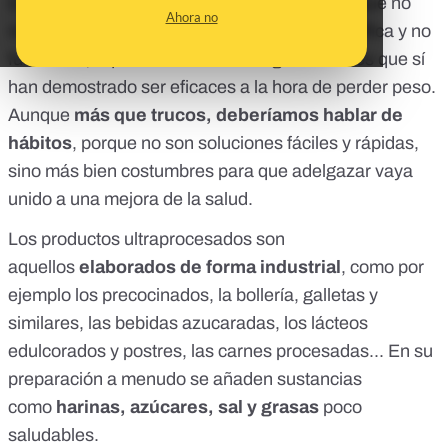
Después de hablar de
los trucos
y
las dietas
que no
Ahora no
necesitas probar porque no tienen base científica y no
funcionan, aquí vamos a contar algunos trucos que sí
han demostrado ser eficaces a la hora de perder peso.
Aunque
más que trucos, deberíamos hablar de
hábitos
, porque no son soluciones fáciles y rápidas,
sino más bien costumbres para que adelgazar vaya
unido a una mejora de la salud.
Los productos ultraprocesados son
aquellos
elaborados de forma industrial
, como por
ejemplo los precocinados, la bollería, galletas y
similares, las bebidas azucaradas, los lácteos
edulcorados y postres, las carnes procesadas... En su
preparación a menudo se añaden sustancias
como
harinas, azúcares, sal y grasas
poco
saludables.