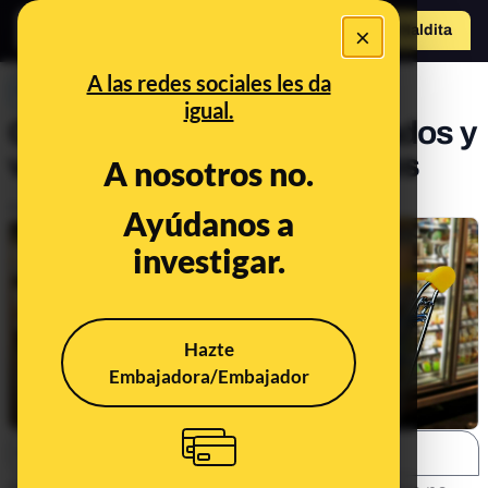
×
Hazte Maldit
a
Abrir menú
A las redes sociales les da
PREBUNKING
igual.
Come menos ultraprocesados y
vigila los azúcares añadidos
A nosotros no.
Publicado el
Sep 24, 2018, 8:45:46 AM
Ayúdanos a
investigar.
Hazte
Embajadora/Embajador
SHARE: