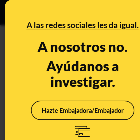
Especial C
DESINFO
PREB
A las redes sociales les da igual.
PREBUNKING
A nosotros no.
Lo que sabemos sobre teñirse 
Ayúdanos a
Publicado el
Sep 18, 2018, 6:42:15 AM
investigar.
Hazte Embajadora/Embajador