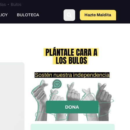
lías
•
Bulos
LICY
BULOTECA
Hazte Maldit
a