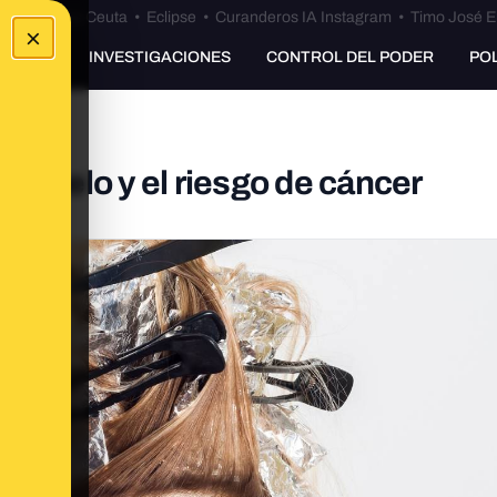
euta
•
Bulos Ceuta
•
Eclipse
•
Curanderos IA Instagram
•
Timo José E
×
UNKING
INVESTIGACIONES
CONTROL DEL PODER
PO
el pelo y el riesgo de cáncer