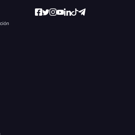
ación
l