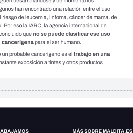
siguen desarrollándose y de momento los
lgunos han encontrado una relación entre el uso
 el riesgo de leucemia, linfoma, cáncer de mama, de
o. Por eso la IARC, la agencia internacional de
concluido
que
no se puede clasificar ese uso
n cancerígena
para el ser humano.
o
un probable cancerígeno
es el
trabajo en una
onstante exposición a tintes y otros productos
RABAJAMOS
MÁS SOBRE MALDITA.ES