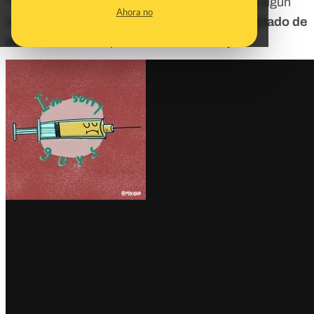
"Si mi hijo juega con niños sin vacunar, ¿corre algún
Ahora no
riesgo?" La respuesta es que
depende del estado de
inmunización
en que se encuentre tu hijo.