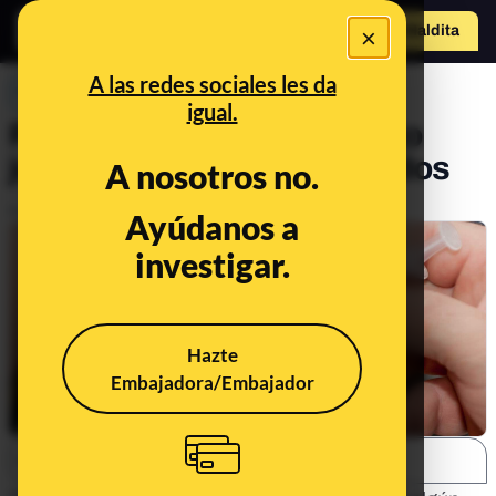
×
Hazte Maldit
a
Abrir menú
A las redes sociales les da
PREBUNKING
igual.
Por qué puede ser un riesgo
jugar con niños no vacunados
A nosotros no.
Publicado el
Sep 13, 2018, 7:01:23 AM
Ayúdanos a
investigar.
Hazte
Embajadora/Embajador
SHARE: