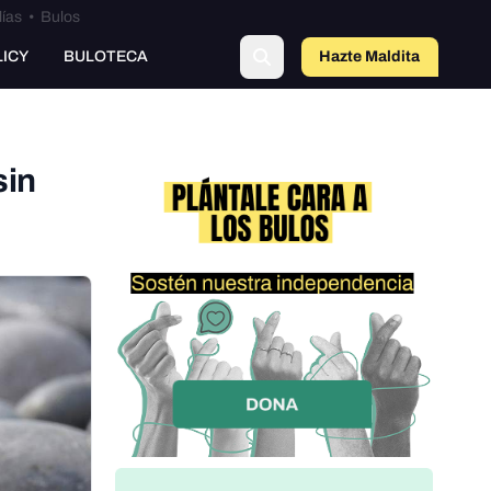
lías
•
Bulos
LICY
BULOTECA
Hazte Maldit
o
sin