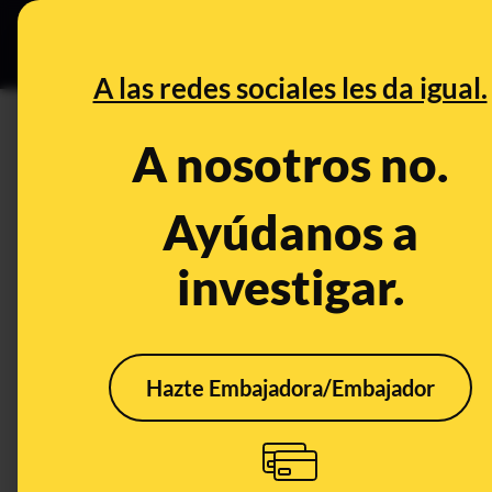
Especial C
DESINFO
PREB
A las redes sociales les da igual.
PREBUNKING
A nosotros no.
IX Consultorio de Maldita Cien
vacunar y mucho feng fu
Ayúdanos a
investigar.
Publicado el
Sep 7, 2018, 7:15:47 AM
Hazte Embajadora/Embajador