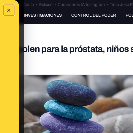
euta
•
Bulos Ceuta
•
Eclipse
•
Curanderos IA Instagram
•
Timo José E
×
UNKING
INVESTIGACIONES
CONTROL DEL PODER
PO
cia: polen para la próstata, niños 