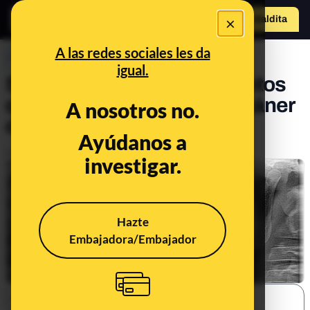
×
Hazte Maldit
a
Abrir menú
A las redes sociales les da
PREBUNKING
igual.
Sí, es seguro comer alimentos
que han pasado por un escáner
A nosotros no.
de aeropuerto
Ayúdanos a
Publicado el
Sep 5, 2018, 7:05:16 AM
investigar.
Hazte
Embajadora/Embajador
SHARE: