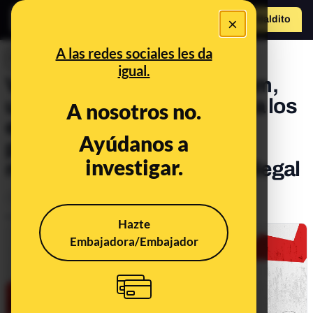
×
Hazte Maldit
o
Abrir menú
A las redes sociales les da
INVESTIGACIONES
igual.
Venta de armas en Telegram,
una plataforma que brinda a los
A nosotros no.
estafadores anonimato,
Ayúdanos a
privacidad y falta de
investigar.
moderación de contenido ilegal
Tecnología
Publicado el
Mar 25, 2025, 8:23:00 AM
Hazte
Embajadora/Embajador