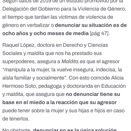
Según datos de 2019 de un estudio promovido por la
Delegación del Gobierno para la Violencia de Género
,
el tiempo que tardan las víctimas de violencia de
género en verbalizar o
denunciar su situación es de
ocho años y ocho meses de media
[
pág 47
].
Raquel López, doctora en Derecho y Ciencias
Sociales y maldita que nos ha prestado sus
superpoderes, asegura a
Maldita.es
que el agresor
“manipula a la mujer, la vuelve insegura, indecisa, la
aísla familiar y socialmente”.
Con esto coincide Alicia
Hermoso
Soto, pedagoga y doctoranda en Educación
y maldita, que asegura que
no denunciar tiene su
base en el miedo a la reacción que su agresor
puede tener sobre la mujer y sus hijas e hijos en caso
de tenerlos.
No obstante,
denunciar no es la única solución