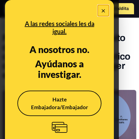
×
Hazte Maldit
o
Abrir menú
A las redes sociales les da
PREBUNKING
igual.
Feminicidios fuera del ámbito
de la pareja o expareja: así
A nosotros no.
cambia el recuento estadístico
Ayúdanos a
de la violencia contra la mujer
investigar.
en España
Publicado el
Sep 16, 2022, 6:46:15 PM
Hazte
Embajadora/Embajador